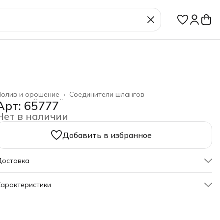
Полив и орошение
›
Соединители шлангов
лавная
›
Садовый инвентарь
›
Арт: 65777
Нет в наличии
Добавить в избранное
Доставка
арактеристики
Артикул
65777
руппа
555