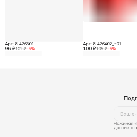
Арт: 8-426501
Арт: 8-426402_z01
96 ₽
100 ₽
101 ₽
−
5
%
105 ₽
−
5
%
Подп
Нажимая «
данных в 