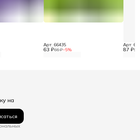
Арт: 66435
Арт: 66
63 ₽
87 ₽
66 ₽
−
5
%
91
ку на
саться
сональных