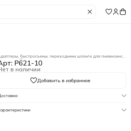
Адаптеры, быстросъемы, переходники шланги для пневмоинструмента
лавная
›
Пневмоинструмент
›
Арт: P621-10
Нет в наличии
Добавить в избранное
Доставка
арактеристики
Артикул
P621-10
руппа
220