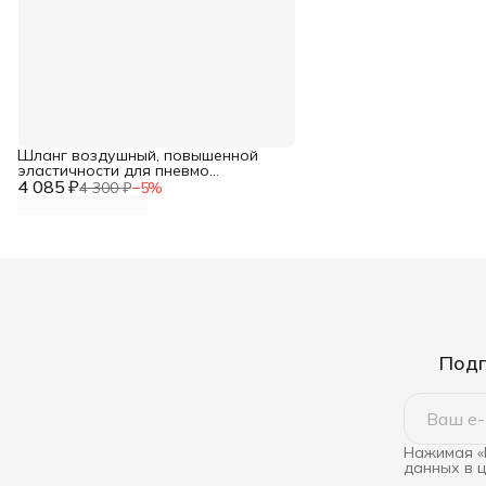
Шланг воздушный, повышенной
эластичности для пневмо
4 085 ₽
соединений 8мм х 15мм 50 метров
4 300 ₽
−
5
%
20бар
Подп
Нажимая «
данных в 